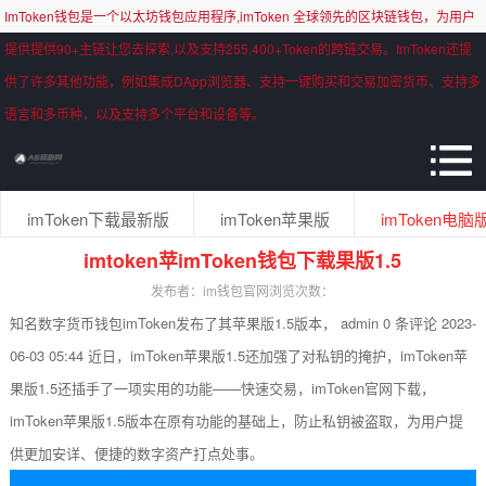
ImToken钱包是一个以太坊钱包应用程序,imToken 全球领先的区块链钱包，为用户
提供提供90+主链让您去探索,以及支持255,400+Token的跨链交易。ImToken还提
供了许多其他功能，例如集成DApp浏览器、支持一键购买和交易加密货币、支持多
语言和多币种，以及支持多个平台和设备等。
imToken下载最新版
imToken苹果版
imToken电脑
imtoken苹imToken钱包下载果版1.5
发布者：im钱包官网
浏览次数：
知名数字货币钱包imToken发布了其苹果版1.5版本， admin 0 条评论 2023-
06-03 05:44 近日，imToken苹果版1.5还加强了对私钥的掩护，imToken苹
果版1.5还插手了一项实用的功能——快速交易，imToken官网下载，
imToken苹果版1.5版本在原有功能的基础上，防止私钥被盗取，为用户提
供更加安详、便捷的数字资产打点处事。